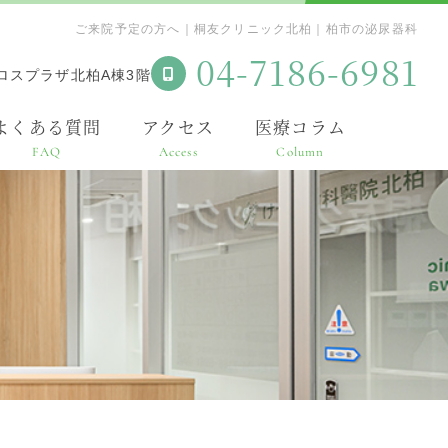
ご来院予定の方へ｜桐友クリニック北柏｜柏市の泌尿器科
04-7186-6981
クロスプラザ北柏A棟3階
よくある質問
アクセス
医療コラム
FAQ
Access
Column