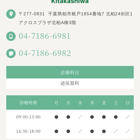
〒277-0831
千葉県柏市根戸1854番地7 北柏24街区1
アクロスプラザ北柏A棟3階
04-7186-6981
04-7186-6982
診療科目
泌尿器科
診療時間
月
火
水
木
金
土
日
09:00-13:00
●
●
／
●
●
●
／
14:30-18:00
●
●
／
●
●
／
／