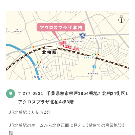
〒277-0831
千葉県柏市根戸1854番地7 北柏24街区1
アクロスプラザ北柏A棟3階
JR北柏駅より徒歩2分
JR北柏駅のホームから北側正面に見える3階建ての商業施設3
階