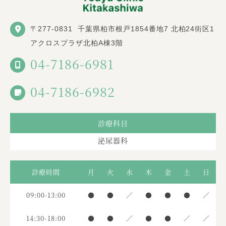
〒277-0831
千葉県柏市根戸1854番地7 北柏24街区1
アクロスプラザ北柏A棟3階
04-7186-6981
04-7186-6982
診療科目
泌尿器科
診療時間
月
火
水
木
金
土
日
09:00-13:00
●
●
／
●
●
●
／
14:30-18:00
●
●
／
●
●
／
／