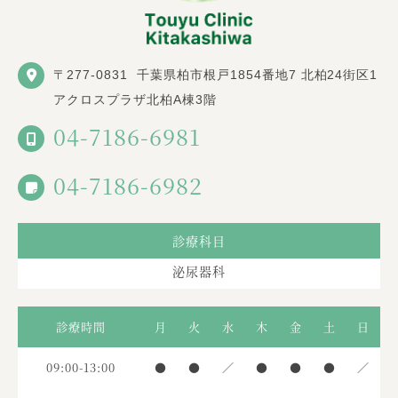
〒277-0831
千葉県柏市根戸1854番地7 北柏24街区1
アクロスプラザ北柏A棟3階
04-7186-6981
04-7186-6982
診療科目
泌尿器科
診療時間
月
火
水
木
金
土
日
09:00-13:00
●
●
／
●
●
●
／